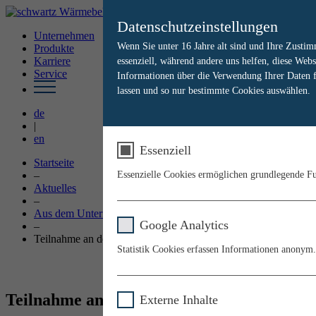
Datenschutzeinstellungen
Unternehmen
Wenn Sie unter 16 Jahre alt sind und Ihre Zusti
Produkte
Karriere
essenziell, während andere uns helfen, diese Web
Service
Informationen über die Verwendung Ihrer Daten fi
lassen und so nur bestimmte Cookies auswählen.
de
|
en
Essenziell
Startseite
–
Essenzielle Cookies ermöglichen grundlegende Fun
Aktuelles
–
Name
Aus dem Unternehmen
Google Analytics
–
Teilnahme an der CHS² in Plzeň, CZ
Anbieter
Statistik Cookies erfassen Informationen anonym.
Laufzeit
Name
Teilnahme an der CHS² in Plzeň, CZ
Externe Inhalte
Zweck