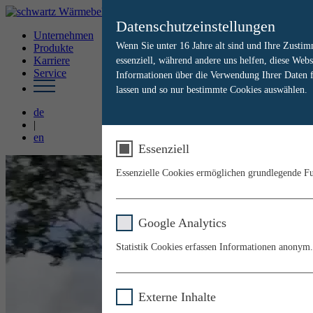
Datenschutzeinstellungen
Unternehmen
Wenn Sie unter 16 Jahre alt sind und Ihre Zusti
Produkte
Karriere
essenziell, während andere uns helfen, diese Web
Service
Informationen über die Verwendung Ihrer Daten fi
lassen und so nur bestimmte Cookies auswählen.
de
|
en
Essenziell
Essenzielle Cookies ermöglichen grundlegende Fun
Name
Google Analytics
Anbieter
Statistik Cookies erfassen Informationen anonym.
Laufzeit
Name
Externe Inhalte
Zweck