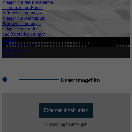
anlagen für das Presshärten
Thermo-Inline-Printer
Wärmebehandlungs-
anlagen für Aluminium
Wärmebehandlungs-
anlagen für Kupfer
und Kupferlegierungen
Unsere
Servicephilosophie
Rekuperative
Brenner
Unser imagefilm
Externen Inhalt laden
Einstellungen anzeigen