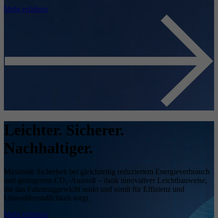
Mehr erfahren
Leichter. Sicherer.
Nachhaltiger.
Maximale Sicherheit bei gleichzeitig reduziertem Energieverbrauch
und geringerem CO₂-Ausstoß – dank innovativer Leichtbauweise,
die das Fahrzeuggewicht senkt und somit für Effizienz und
Umweltfreundlichkeit sorgt.
Mehr erfahren